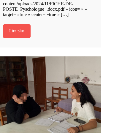
content/uploads/2024/11/FICHE-DE-
POSTE_Pyschologue_.docx.pdf » icon= » »
target= »true » center= »true » […]
Lire plus