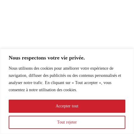
Nous respectons votre vie privée.
Nous utilisons des cookies pour améliorer votre expérience de
navigation, diffuser des publicités ou des contenus personnalisés et
Notre expérience de bénévolat à Laâyoune
analyser notre trafic. En cliquant sur « Tout accepter », vous
consentez à notre utilisation des cookies.
Nous sommes deux volontaires qui sommes
venues à Laayoune pendant près d’un mois pour
aider au local de Caritas. En fait, c’étaient
Accepter tout
essentiellement les seules informations que nous
avions en arrivant, ce qui nous a fait venir avec
peu d’attentes, mais avec beaucoup
Tout rejeter
d’enthousiasme. Pour nous, la vie à Laayoune a
suivi une structure de […]