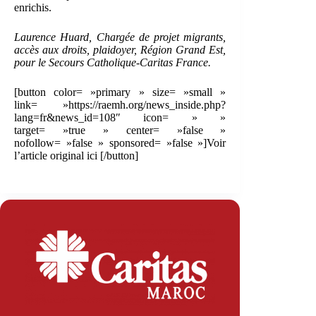
enrichis.
Laurence Huard, Chargée de projet migrants,
accès aux droits, plaidoyer, Région Grand Est,
pour le Secours Catholique-Caritas France.
[button color= »primary » size= »small »
link= »https://raemh.org/news_inside.php?
lang=fr&news_id=108″ icon= » »
target= »true » center= »false »
nofollow= »false » sponsored= »false »]Voir
l’article original ici [/button]