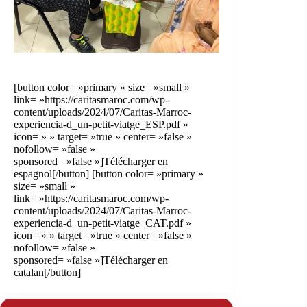
[button color= »primary » size= »small »
link= »https://caritasmaroc.com/wp-
content/uploads/2024/07/Caritas-Marroc-
experiencia-d_un-petit-viatge_ESP.pdf »
icon= » » target= »true » center= »false »
nofollow= »false »
sponsored= »false »]Télécharger en
espagnol[/button] [button color= »primary »
size= »small »
link= »https://caritasmaroc.com/wp-
content/uploads/2024/07/Caritas-Marroc-
experiencia-d_un-petit-viatge_CAT.pdf »
icon= » » target= »true » center= »false »
nofollow= »false »
sponsored= »false »]Télécharger en
catalan[/button]