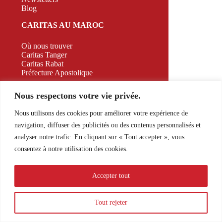
Blog
CARITAS AU MAROC
Où nous trouver
Caritas Tanger
Caritas Rabat
Préfecture Apostolique
CAMPAGNE
Nous respectons votre vie privée.
CONTACT
Nous utilisons des cookies pour améliorer votre expérience de
navigation, diffuser des publicités ou des contenus personnalisés et
526 Appt A2 RDC Bd. Allal El Fassi, Marrakech,
analyser notre trafic. En cliquant sur « Tout accepter », vous
Morocco
consentez à notre utilisation des cookies.
E-mail:
contact@caritasmaroc.com
Accepter tout
Tout rejeter