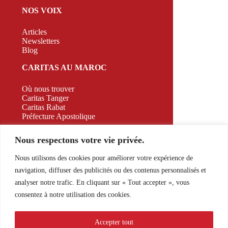
NOS VOIX
Articles
Newsletters
Blog
CARITAS AU MAROC
Où nous trouver
Caritas Tanger
Caritas Rabat
Préfecture Apostolique
CAMPAGNE
Nous respectons votre vie privée.
CONTACT
Nous utilisons des cookies pour améliorer votre expérience de
navigation, diffuser des publicités ou des contenus personnalisés et
526 Appt A2 RDC Bd. Allal El Fassi, Marrakech,
analyser notre trafic. En cliquant sur « Tout accepter », vous
Morocco
consentez à notre utilisation des cookies.
E-mail:
contact@caritasmaroc.com
Accepter tout