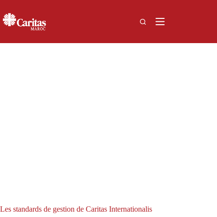
Passer
au
contenu
Normes de Gestion
Les standards de gestion de Caritas Internationalis