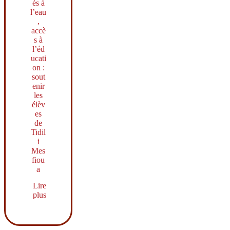
ès à
l’eau
,
accè
s à
l’éd
ucati
on :
sout
enir
les
élèv
es
de
Tidil
i
Mes
fiou
a
Lire
plus