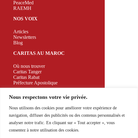
PeaceMed
RAEMH
NOS VOIX
Articles
Newsletters
Blog
CARITAS AU MAROC
Où nous trouver
Caritas Tanger
Caritas Rabat
Préfecture Apostolique
CAMPAGNE
Nous respectons votre vie privée.
CONTACT
Nous utilisons des cookies pour améliorer votre expérience de
navigation, diffuser des publicités ou des contenus personnalisés et
526 Appt A2 RDC Bd. Allal El Fassi, Marrakech,
analyser notre trafic. En cliquant sur « Tout accepter », vous
Morocco
consentez à notre utilisation des cookies.
E-mail:
contact@caritasmaroc.com