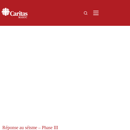
Passer
au
contenu
Appel d’Urgence
Réponse au séisme – Phase III