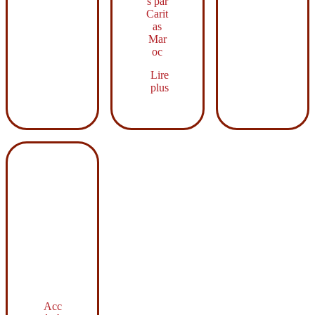
s par
Carit
as
Mar
oc
Lire
plus
Acc