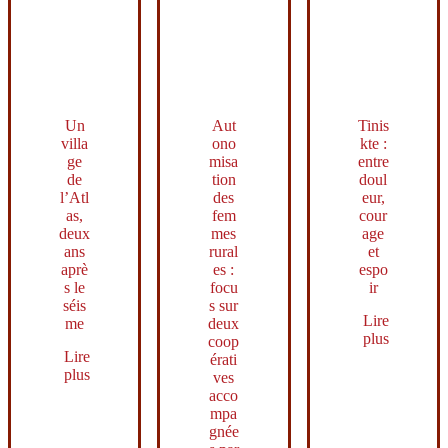
Un
Aut
Tinis
villa
ono
kte :
ge
misa
entre
de
tion
doul
l’Atl
des
eur,
as,
fem
cour
deux
mes
age
ans
rural
et
aprè
es :
espo
s le
focu
ir
séis
s sur
Lire
me
deux
plus
coop
Lire
érati
plus
ves
acco
mpa
gnée