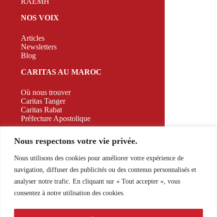
RAEMH
NOS VOIX
Articles
Newsletters
Blog
CARITAS AU MAROC
Où nous trouver
Caritas Tanger
Caritas Rabat
Préfecture Apostolique
CAMPAGNE
Nous respectons votre vie privée.
CONTACT
Nous utilisons des cookies pour améliorer votre expérience de
navigation, diffuser des publicités ou des contenus personnalisés et
526 Appt A2 RDC Bd. Allal El Fassi, Marrakech,
analyser notre trafic. En cliquant sur « Tout accepter », vous
Morocco
consentez à notre utilisation des cookies.
E-mail:
contact@caritasmaroc.com