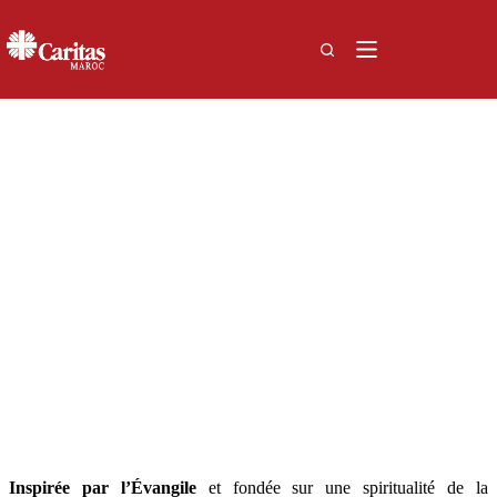
Passer
au
contenu
Archidiocèse de Rabat
Inspirée par l’Évangile
et fondée sur une spiritualité de la