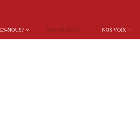
ES-NOUS?
NOS PROJETS
NOS VOIX
Soutien aux communautés vulnérables