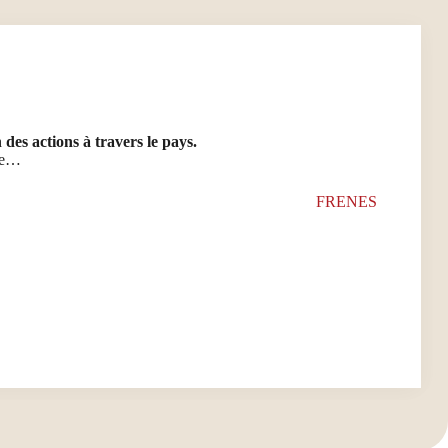
es actions à travers le pays.
lée…
FR
EN
ES