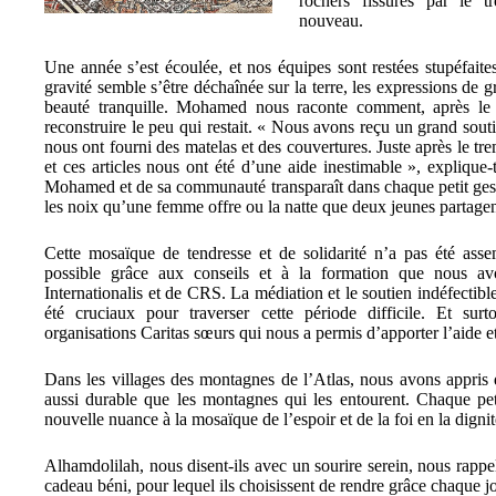
rochers fissurés par le 
nouveau.
Une année s’est écoulée, et nos équipes sont restées stupéfai
gravité semble s’être déchaînée sur la terre, les expressions de 
beauté tranquille. Mohamed nous raconte comment, après le 
reconstruire le peu qui restait. « Nous avons reçu un grand soutie
nous ont fourni des matelas et des couvertures. Juste après le t
et ces articles nous ont été d’une aide inestimable », explique-t-
Mohamed et de sa communauté transparaît dans chaque petit geste
les noix qu’une femme offre ou la natte que deux jeunes partagen
Cette mosaïque de tendresse et de solidarité n’a pas été asse
possible grâce aux conseils et à la formation que nous av
Internationalis et de CRS. La médiation et le soutien indéfectib
été cruciaux pour traverser cette période difficile. Et surt
organisations Caritas sœurs qui nous a permis d’apporter l’aide et 
Dans les villages des montagnes de l’Atlas, nous avons appris q
aussi durable que les montagnes qui les entourent. Chaque peti
nouvelle nuance à la mosaïque de l’espoir et de la foi en la digni
Alhamdolilah, nous disent-ils avec un sourire serein, nous rappel
cadeau béni, pour lequel ils choisissent de rendre grâce chaque jo