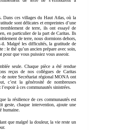
tremblement de terre ne s’effondrent à
tes. Dans ces villages du Haut Atlas, où la
gratitude sont délicates et empreintes d’une
tremblement de terre, ils ont essayé de
n, en particulier de la part de Caritas. Ils
remblement de terre, nous dormions dehors,
il. Malgré les difficultés, la gratitude de
 : le thé qu’un ancien prépare avec soin,
t pour que vous puissiez vous asseoir.
mblée seule. Chaque pièce a été rendue
ons reçus de nos collègues de Caritas
le de notre Secrétariat régional MONA ont
out, c’est la générosité de nombreuses
l’espoir à ces communautés sinistrées.
ue la résilience de ces communautés est
t geste, chaque intervention, ajoute une
té humaine.
ant que malgré la douleur, la vie reste un
ur.