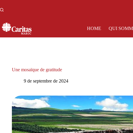
Passer
au
contenu
HOME
QUI SOMM
Une mosaïque de gratitude
9 de septembre de 2024