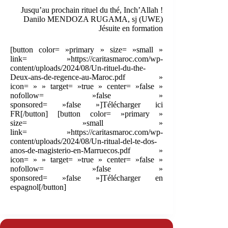
Jusqu’au prochain rituel du thé, Inch’Allah !
Danilo MENDOZA RUGAMA, sj (UWE)
Jésuite en formation
[button color= »primary » size= »small »
link= »https://caritasmaroc.com/wp-
content/uploads/2024/08/Un-rituel-du-the-
Deux-ans-de-regence-au-Maroc.pdf »
icon= » » target= »true » center= »false »
nofollow= »false »
sponsored= »false »]Télécharger ici
FR[/button] [button color= »primary »
size= »small »
link= »https://caritasmaroc.com/wp-
content/uploads/2024/08/Un-ritual-del-te-dos-
anos-de-magisterio-en-Marruecos.pdf »
icon= » » target= »true » center= »false »
nofollow= »false »
sponsored= »false »]Télécharger en
espagnol[/button]