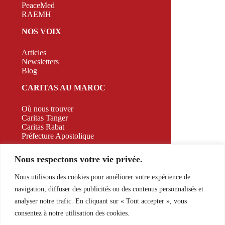
PeaceMed
RAEMH
NOS VOIX
Articles
Newsletters
Blog
CARITAS AU MAROC
Où nous trouver
Caritas Tanger
Caritas Rabat
Préfecture Apostolique
CAMPAGNE
Nous respectons votre vie privée.
CONTACT
Nous utilisons des cookies pour améliorer votre expérience de
navigation, diffuser des publicités ou des contenus personnalisés et
526 Appt A2 RDC Bd. Allal El Fassi, Marrakech,
analyser notre trafic. En cliquant sur « Tout accepter », vous
Morocco
consentez à notre utilisation des cookies.
E-mail:
contact@caritasmaroc.com