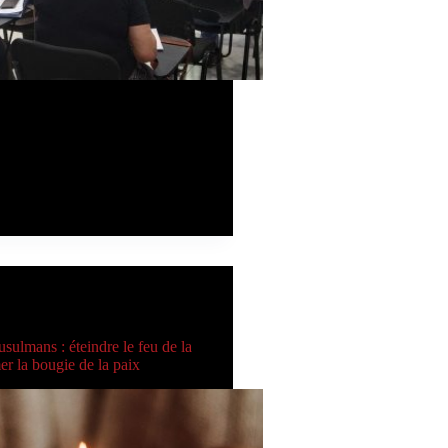
 le 8 juin, une session de
 travail a été organisée pour
tés diocésaines et congrégations
vaillant dans le domaine de
e de l’archidiocèse de Tanger. La
déroulée au Centre…
14 de juin de 2024
S CARITAS
sulmans : éteindre le feu de la
er la bougie de la paix