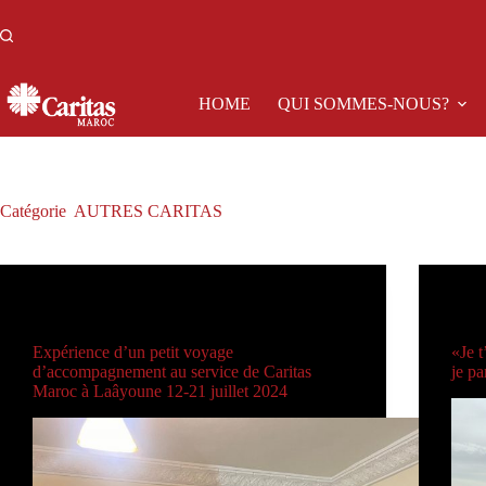
Passer
au
contenu
HOME
QUI SOMMES-NOUS?
Catégorie
AUTRES CARITAS
AUTRES CARITAS
Expérience d’un petit voyage
«Je t
d’accompagnement au service de Caritas
je pa
Maroc à Laâyoune 12-21 juillet 2024