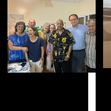
Depui
Nous sommes un couple déjà avancé en âge
Délé
qui a reçu l’invitation de collaborer au service
Nador
de Caritas Maroc d’assistance aux personnes
de mi
migrantes en transit vers l’Europe. La mission
envir
était de soutenir la création d’un espace
pour
d’accueil pour les enfants…
Admin
30 de juillet de 2024