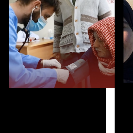
Le 2
Plus de 1,5 million de personnes, dont la
Nabi
plupart ont été déplacées d’autres zones de
Cari
Gaza, trouvent refuge à Rafah. Actuellement,
voyag
la densité de population à Rafah dépasse les 23
Nado
000 habitants par kilomètre carré. La situation
atten
à Gaza, notamment…
de…
Admin
16 de mai de 2024