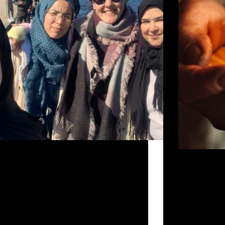
1 février dernier, nous quatre (Oumaima,
la, Fatima Zahra et Abla) bénévoles de
Découvrez ici 
tas Al Hoceima avons entrepris notre
dialogue interr
e tant attendu pour rendre visite à Caritas
Ramadan et « I
r avec beaucoup d’enthousiasme et des
embedder url= 
tes très positives. Rencontrer l’équipe
size= »small »
target= »true »
Admin
2 de mai de 2024
nofollow= »fa
SAVOIR PLUS[