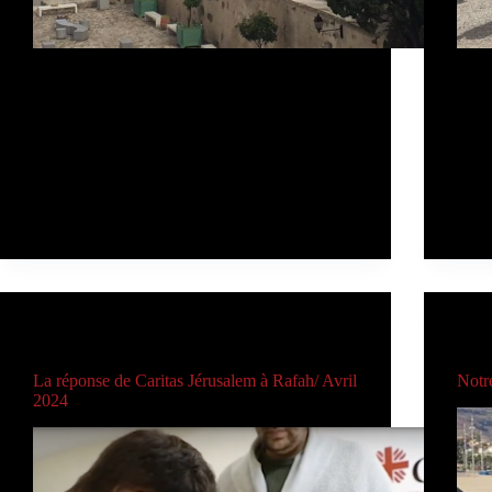
S’il est une chose qui définit Tanger, c’est bien
Comm
le mélange. L’histoire de la ville est marquée
un gr
par les allées et venues de personnes
MIR,
originaires de différentes parties du monde. Se
rendr
promener à Tanger, c’est découvrir les histoires
Saha
des gens…
Admin
24 de juin de 2024
AUTRES CARITAS
La réponse de Caritas Jérusalem à Rafah/ Avril
Notr
2024