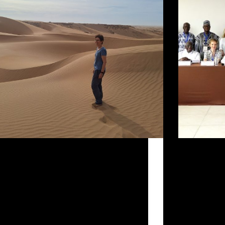
s plus de deux ans, lorsque j’écoutais la
01 juillet 202
gation Diocésaine des Migrations de
Huard, Chargée
 parler d’El Aaiún, le désert, des milliers
droits, plaido
grants qui vivaient dans cette ville et ses
Secours Cathol
ons, où ils se préparaient à traverser et à
impressions Du
suivre…
référent.e.s 
Admin
6 de juillet de 2024
Admin