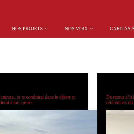
NOS PROJETS
NOS VOIX
CARITAS 
AUTRES CARITAS
AUTRE
’attirerai, je te conduirai dans le désert et
De retour d’Ab
rlerai à ton cœur»
référent.e.s