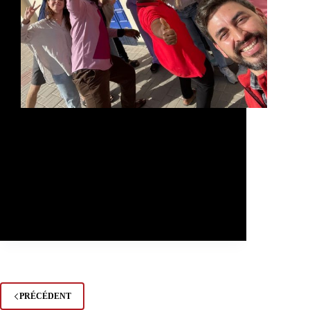
En la Préfecture Apostolique de Laâyoune,
l’œuvre de Caritas se manifeste comme un
mélange de compassion, d’assistance et
d’apprentissage interculturel. Flore-Isabelle,
une infirmière française, s’est lancée, via
INIGO (www.inigo-volontariat.com), réseau
de volontariat jésuite en France, dans une
aventure d’un an…
Admin
28 de novembre de 2023
PRÉCÉDENT