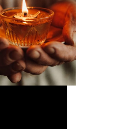
le message du Dicastère pour le
eligieux pour le mois de
d Al-Fitr » [one_half][pdf-
» »][button color= »primary »
 link= » » icon= » »
 center= »false »
lse » sponsored= »false »]EN
/button] [/one_half]