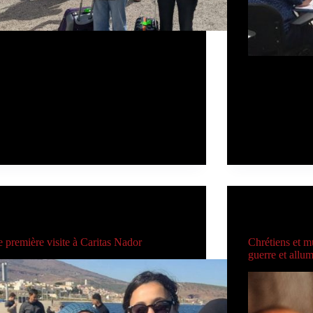
ençons par le début, le 3 février 2024,
oupe de 5 amis, qui venait de faire le
 a pris un vol depuis Madrid pour se
Samedi dernier,
e à Laâyoune, une ville située dans le
formation et de
ra (Maroc). Après quelques heures…
toutes les enti
Admin
24 de juin de 2024
religieuses tra
l’action social
réunion s’est 
Admin
AUTRES CARITAS
AUTRE
e première visite à Caritas Nador
Chrétiens et mu
guerre et allum