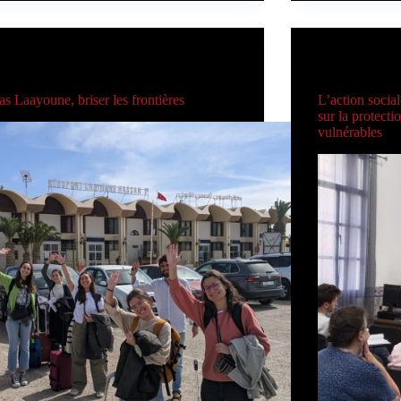
AUTRES CARITAS
AUTRE
as Laayoune, briser les frontières
L’action social
sur la protecti
vulnérables