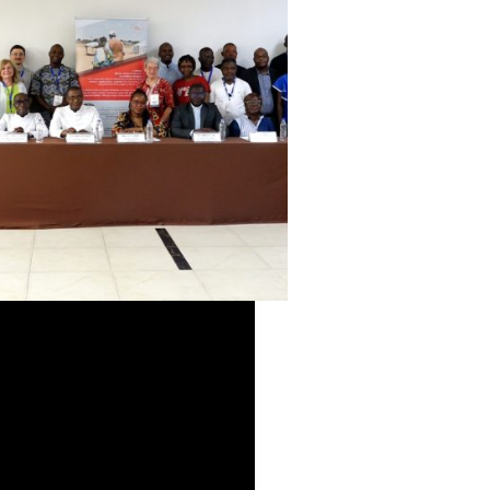
4 Notre collègue Laurence
 de projet migrants, accès aux
yer – Région Grand Est au
ique-Caritas France, partage ses
 10 au 13 juin 2024, 18
du RAEMH se sont réunis à…
3 de juillet de 2024