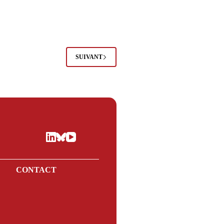
SUIVANT
E
CONTACT