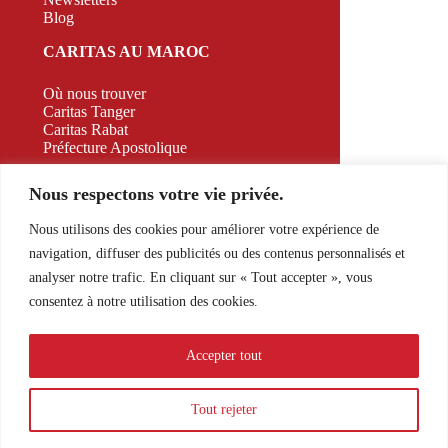
Blog
CARITAS AU MAROC
Où nous trouver
Caritas Tanger
Caritas Rabat
Préfecture Apostolique
CAMPAGNE
Nous respectons votre vie privée.
CONTACT
Nous utilisons des cookies pour améliorer votre expérience de
navigation, diffuser des publicités ou des contenus personnalisés et
526 Appt A2 RDC Bd. Allal El Fassi, Marrakech,
analyser notre trafic. En cliquant sur « Tout accepter », vous
Morocco
consentez à notre utilisation des cookies.
E-mail:
contact@caritasmaroc.com
Accepter tout
Tout rejeter