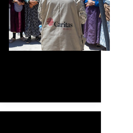
Article traduit de l’anglais. Texte original et
visite réalisés par Caritas Internationalis.
Photos et vidéo : Emanuele Gualandri /
Caritas Internationalis. Plus de deux ans
après le séisme de magnitude 6,8 qui a
frappé la province d’Al Haouz, au Maroc,
…
Admin
26 de mai de 2026
ARTICLES
,
EA