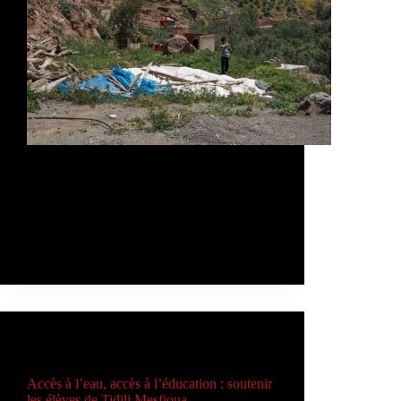
Le 15 avril 2026, notre équipe de Caritas
Maroc s’est rendue au village de Tiniskte,
durement touché par le séisme. Cette visite
s’inscrit dans le cadre de notre engagement
continu auprès des populations affectées,
afin de suivre l’avancement des projets…
Admin
11 de mai de 2026
ARTICLES
,
EA
Accès à l’eau, accès à l’éducation : soutenir
les élèves de Tidili Mesfioua