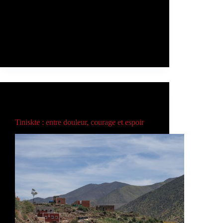
Caritas Maroc a effectué, le 17 avril 2026,
une visite de terrain auprès de deux
coopératives féminines situées dans la
province d’Al Haouz. Cette visite s’inscrit
dans une…
Admin
18 de mai de 2026
ARTICLES
,
EA
Tiniskte : entre douleur, courage et espoir