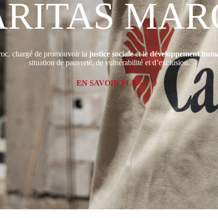
ARITAS MAR
oc, chargé de promouvoir la
justice sociale
et le
développement humai
situation de pauvreté, de vulnérabilité et d’exclusion.
EN SAVOIR PLUS