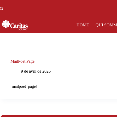
Passer
au
contenu
HOME
QUI SOMM
MailPoet Page
9 de avril de 2026
[mailpoet_page]