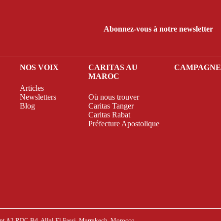
Abonnez-vous à notre newsletter
NOS VOIX
CARITAS AU
CAMPAGN
MAROC
Articles
Newsletters
Où nous trouver
Blog
Caritas Tanger
Caritas Rabat
Préfecture Apostolique
pt A2 RDC Bd. Allal El Fassi, Marrakech, Morocco